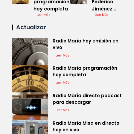
programación
Federico
hoy completa
Jiménez
Leer Más
Losantos en
Leer Más
la
Actualizar
Actualidad
Radio María hoy emisión en
vivo
Leer Más
Radio María programación
hoy completa
Leer Más
Radio María directo podcast
para descargar
Leer Más
Radio María Misa en directo
hoy en vivo