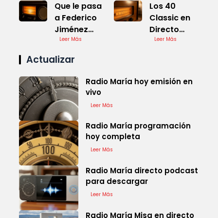
Que le pasa
Los 40
a Federico
Classic en
Jiménez
Directo
Losantos en
Leer Más
Emisora Org
Leer Más
la
Clásicos
Actualizar
Actualidad
Radio María hoy emisión en
vivo
Leer Más
Radio María programación
hoy completa
Leer Más
Radio María directo podcast
para descargar
Leer Más
Radio María Misa en directo