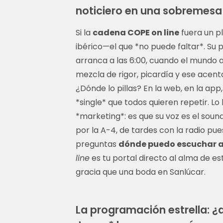
noticiero en una sobremes
Si la
cadena COPE on line
fuera un pl
ibérico—el que *no puede faltar*. Su
arranca a las 6:00, cuando el mundo a
mezcla de rigor, picardía y ese acent
¿Dónde lo pillas? En la web, en la ap
*single* que todos quieren repetir. Lo
*marketing*: es que su voz es el soun
por la A-4, de tardes con la radio pue
preguntas
dónde puedo escuchar a
line
es tu portal directo al alma de est
gracia que una boda en Sanlúcar.
La programación estrella: 