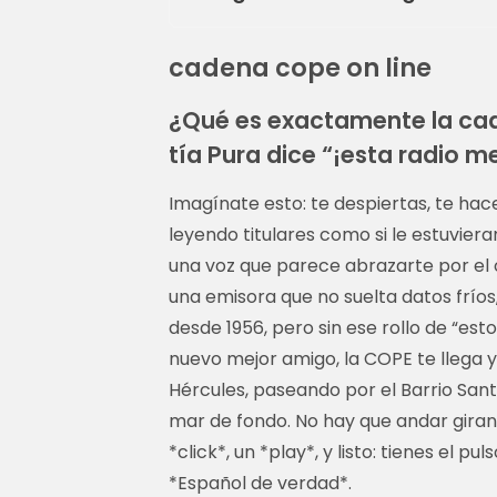
cadena cope on line
¿Qué es exactamente la cad
tía Pura dice “¡esta radio m
Imagínate esto: te despiertas, te hac
leyendo titulares como si le estuvie
una voz que parece abrazarte por el oí
una emisora que no suelta datos fríos,
desde 1956, pero sin ese rollo de “est
nuevo mejor amigo, la COPE te llega 
Hércules, paseando por el Barrio Sant
mar de fondo. No hay que andar giran
*click*, un *play*, y listo: tienes el p
*Español de verdad*.