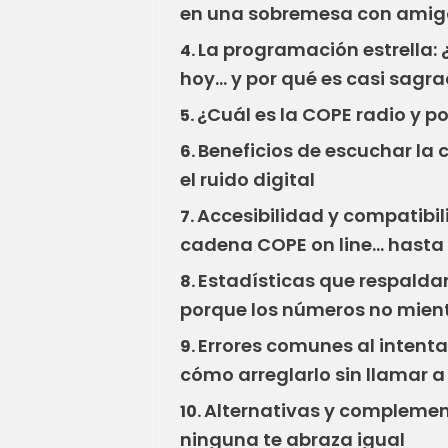
en una sobremesa con amig
La programación estrella:
4.
hoy… y por qué es casi sagr
¿Cuál es la COPE radio y p
5.
Beneficios de escuchar la 
6.
el ruido digital
Accesibilidad y compatibil
7.
cadena COPE on line… hasta
Estadísticas que respalda
8.
porque los números no mient
Errores comunes al intenta
9.
cómo arreglarlo sin llamar a
Alternativas y complemen
10.
ninguna te abraza igual