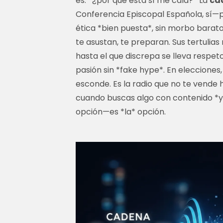
es: *¿por qué ésta sí me cala?* La
ca
Conferencia Episcopal Española, sí—p
ética *bien puesta*, sin morbo barato,
te asustan, te preparan. Sus tertulias
hasta el que discrepa se lleva respet
pasión sin *fake hype*. En elecciones
esconde. Es la radio que no te vende 
cuando buscas algo con contenido *y
opción—es *la* opción.