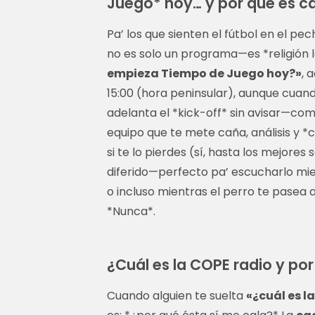
Juego* hoy… y por qué es c
Pa’ los que sienten el fútbol en el pe
no es solo un programa—es *religión la
empieza Tiempo de Juego hoy?»
, 
15:00 (hora peninsular), aunque cuan
adelanta el *kick-off* sin avisar—com
equipo que te mete caña, análisis y *
si te lo pierdes (sí, hasta los mejore
diferido—perfecto pa’ escucharlo mie
o incluso mientras el perro te pasea a 
*Nunca*.
¿Cuál es la COPE radio y po
Cuando alguien te suelta
«¿cuál es l