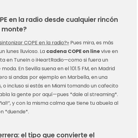
 en la radio desde cualquier rincón
l monte?
intonizar COPE en la radio?»
Pues mira, es más
n lunes lluvioso. La
cadena COPE on line
vive en
sta en TuneIn o iHeartRadio—como si fuera un
moda. En Sevilla suena en el 101.5 FM, en Madrid
pero si andas por ejemplo en Marbella, en una
, o incluso si estás en Miami tomando un cafecito
la la gente por aquí—pues *dale al streaming*.
señal!”, y con la misma calma que tiene tu abuela al
con *duende*.
rera: el tipo que convierte el