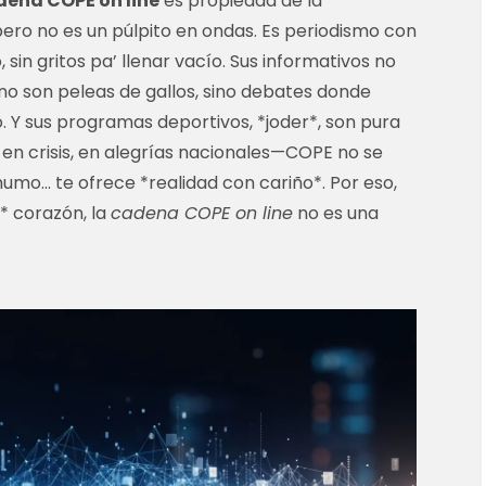
dena COPE on line
es propiedad de la
ero no es un púlpito en ondas. Es periodismo con
 sin gritos pa’ llenar vacío. Sus informativos no
 no son peleas de gallos, sino debates donde
o. Y sus programas deportivos, *joder*, son pura
, en crisis, en alegrías nacionales—COPE no se
humo… te ofrece *realidad con cariño*. Por eso,
* corazón, la
cadena COPE on line
no es una