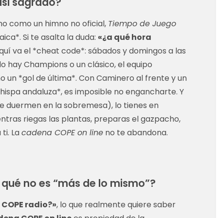
asi sagrado?
cho como un himno no oficial,
Tiempo de Juego
ica*. Si te asalta la duda:
«¿a qué hora
aquí va el *cheat code*: sábados y domingos a las
do hay Champions o un clásico, el equipo
o un *gol de última*. Con Caminero al frente y un
chispa andaluza*, es imposible no engancharte. Y
s se duermen en la sobremesa), lo tienes en
ntras riegas las plantas, preparas el gazpacho,
ti. La
cadena COPE on line
no te abandona.
r qué no es “más de lo mismo”?
a COPE radio?»
, lo que realmente quiere saber