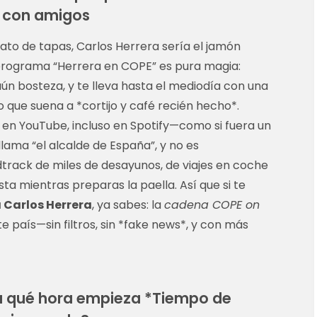
a con amigos
ato de tapas, Carlos Herrera sería el jamón
 programa “Herrera en COPE” es pura magia:
ún bosteza, y te lleva hasta el mediodía con una
o que suena a *cortijo y café recién hecho*.
p, en YouTube, incluso en Spotify—como si fuera un
 llama “el alcalde de España”, y no es
dtrack de miles de desayunos, de viajes en coche
sta mientras preparas la paella. Así que si te
 Carlos Herrera
, ya sabes: la
cadena COPE on
e país—sin filtros, sin *fake news*, y con más
¿a qué hora empieza *Tiempo de