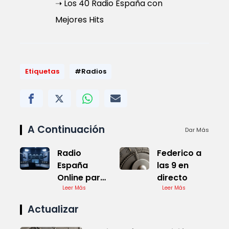
➝ Los 40 Radio España con
Mejores Hits
Etiquetas
#Radios
A Continuación
Dar Más
Radio
Federico a
España
las 9 en
Online para
directo
Escuchar en
Leer Más
Leer Más
Vivo
Actualizar