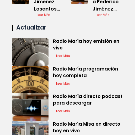
Jiménez
a Federico
Losantos
Jiménez
hoy a las 8
Leer Más
Losantos
Leer Más
en vivo
ahora
Actualizar
Radio María hoy emisión en
vivo
Leer Más
Radio María programación
hoy completa
Leer Más
Radio María directo podcast
para descargar
Leer Más
Radio María Misa en directo
hoy en vivo