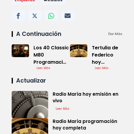
A Continuación
Dar Más
Los 40 Classic
Tertulia de
M80
Federico
Programación
hoy
Actual
Leer Más
youtube
Leer Más
completa
Actualizar
Radio María hoy emisión en
vivo
Leer Más
Radio María programación
hoy completa