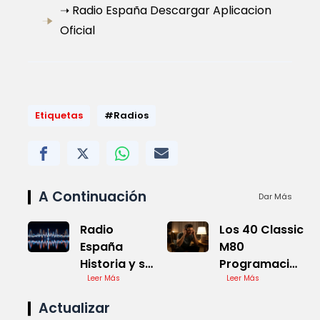
➝ Radio España Descargar Aplicacion
Oficial
Etiquetas
#Radios
A Continuación
Dar Más
Radio
Los 40 Classic
España
M80
Historia y su
Programación
Evolucion
Leer Más
Actual
Leer Más
Cultural
Actualizar