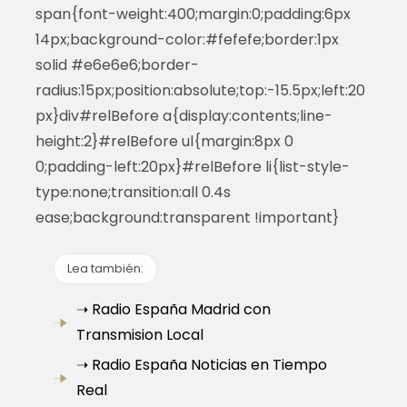
span{font-weight:400;margin:0;padding:6px
14px;background-color:#fefefe;border:1px
solid #e6e6e6;border-
radius:15px;position:absolute;top:-15.5px;left:20
px}div#relBefore a{display:contents;line-
height:2}#relBefore ul{margin:8px 0
0;padding-left:20px}#relBefore li{list-style-
type:none;transition:all 0.4s
ease;background:transparent !important}
Lea también:
➝ Radio España Madrid con
Transmision Local
➝ Radio España Noticias en Tiempo
Real