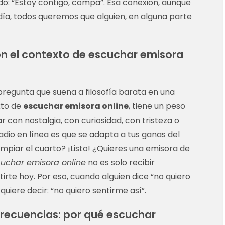
ído: “Estoy contigo, compa”. Esa conexión, aunque
s
el día, todos queremos que alguien, en alguna parte
n el contexto de escuchar emisora
regunta que suena a filosofía barata en una
xto de
escuchar emisora online
, tiene un peso
con nostalgia, con curiosidad, con tristeza o
radio en línea es que se adapta a tus ganas del
piar el cuarto? ¡Listo! ¿Quieres una emisora de
cuchar emisora online
no es solo recibir
irte hoy. Por eso, cuando alguien dice “no quiero
uiere decir: “no quiero sentirme así”.
 frecuencias: por qué escuchar