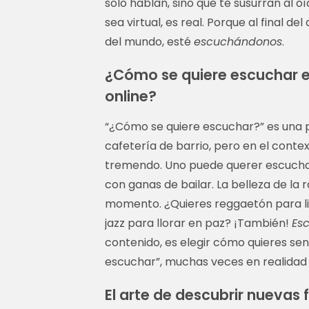
solo hablan, sino que te susurran al o
Display Ad
sea virtual, es real. Porque al final d
del mundo, esté
escuchándonos
.
¿Cómo se quiere escuchar e
online?
“¿Cómo se quiere escuchar?” es una p
cafetería de barrio, pero en el conte
tremendo. Uno puede querer escuchar 
con ganas de bailar. La belleza de la 
momento. ¿Quieres reggaetón para lim
jazz para llorar en paz? ¡También!
Es
contenido, es elegir cómo quieres sent
escuchar”, muchas veces en realidad q
El arte de descubrir nuevas