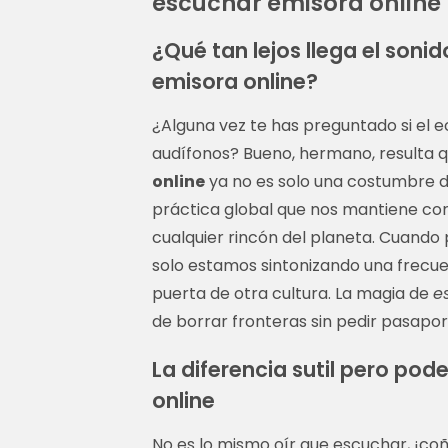
escuchar emisora online
¿Qué tan lejos llega el son
emisora online?
¿Alguna vez te has preguntado si el ec
audífonos? Bueno, hermano, resulta q
online
ya no es solo una costumbre de 
práctica global que nos mantiene con
cualquier rincón del planeta. Cuando 
solo estamos sintonizando una frecue
puerta de otra cultura. La magia de
e
de borrar fronteras sin pedir pasapor
La diferencia sutil pero pod
online
No es lo mismo oír que escuchar, ¡coño!