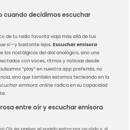
ido cuando decidimos escuchar
o de tu radio favorita viaja más allá de tus
ue sí—y bastante lejos.
Escuchar emisora
los nostálgicos del dial analógico, sino una
ectados con voces, ritmos y noticias desde
pulsamos “play” en nuestra app preferida, no
ncia, sino que también estamos tecleando en la
scuchar emisora online
radica en su capacidad
te.
erosa entre oír y escuchar emisora
 Oír es pasivo: el sonido entra por un oído y, si