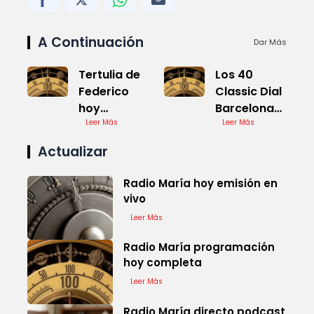
A Continuación
Dar Más
Tertulia de
Los 40
Federico
Classic Dial
hoy
Barcelona
youtube
Leer Más
En Directo
Leer Más
completa
Actualizar
Radio María hoy emisión en
vivo
Leer Más
Radio María programación
hoy completa
Leer Más
Radio María directo podcast