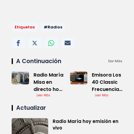
Etiquetas
#Radios
A Continuación
Dar Más
Radio María
Emisora Los
Misa en
40 Classic
directo hoy
Frecuencia
en vivo
Leer Más
Online
Leer Más
Actualizar
Radio María hoy emisión en
vivo