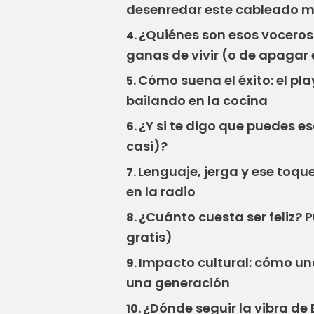
desenredar este cableado m
¿Quiénes son esos voceros
4.
ganas de vivir (o de apagar 
Cómo suena el éxito: el pla
5.
bailando en la cocina
¿Y si te digo que puedes e
6.
casi)?
Lenguaje, jerga y ese toq
7.
en la radio
¿Cuánto cuesta ser feliz? P
8.
gratis)
Impacto cultural: cómo una
9.
una generación
¿Dónde seguir la vibra de 
10.