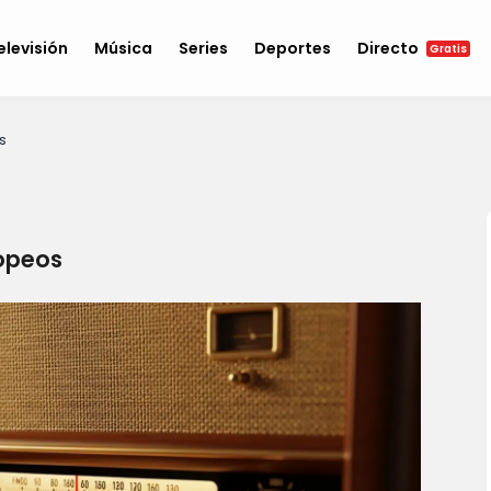
elevisión
Música
Series
Deportes
Directo
Gratis
s
ropeos