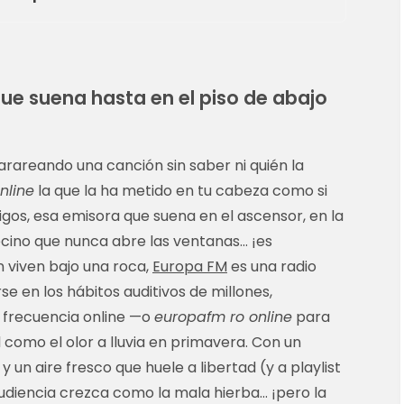
que suena hasta en el piso de abajo
arareando una canción sin saber ni quién la
nline
la que la ha metido en tu cabeza como si
migos, esa emisora que suena en el ascensor, en la
ecino que nunca abre las ventanas… ¡es
n viven bajo una roca,
Europa FM
es una radio
e en los hábitos auditivos de millones,
 frecuencia online —o
europafm ro online
para
 como el olor a lluvia en primavera. Con un
y un aire fresco que huele a libertad (y a playlist
audiencia crezca como la mala hierba… ¡pero la