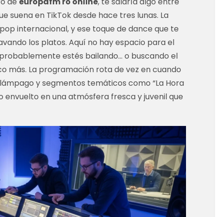
ro de
europafm ro online
, te saldría algo entre
que suena en TikTok desde hace tres lunas. La
, pop internacional, y ese toque de dance que te
vando los platos. Aquí no hay espacio para el
, probablemente estés bailando… o buscando el
co más. La programación rota de vez en cuando
elámpago y segmentos temáticos como “La Hora
do envuelto en una atmósfera fresca y juvenil que