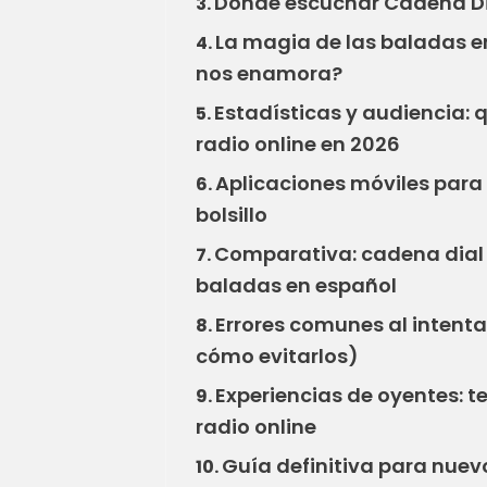
Dónde escuchar Cadena Dia
3.
La magia de las baladas en
4.
nos enamora?
Estadísticas y audiencia:
5.
radio online en 2026
Aplicaciones móviles para l
6.
bolsillo
Comparativa: cadena dial r
7.
baladas en español
Errores comunes al intentar
8.
cómo evitarlos)
Experiencias de oyentes: t
9.
radio online
Guía definitiva para nuev
10.