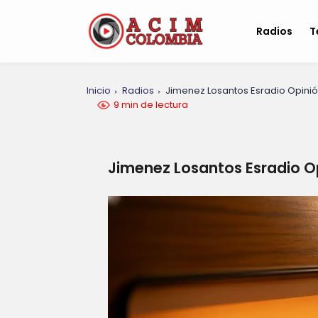
Radios
T
Inicio
Radios
Jimenez Losantos Esradio Opinió
9 min de lectura
Jimenez Losantos Esradio O