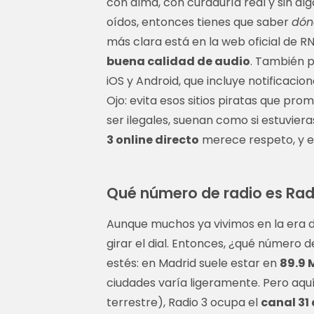
con alma, con curaduría real y sin a
oídos, entonces tienes que saber
dónd
más clara está en la web oficial de R
buena calidad de audio
. También 
iOS y Android, que incluye notificaci
Ojo: evita esos sitios piratas que pro
ser ilegales, suenan como si estuvie
3 online directo
merece respeto, y es
Qué número de radio es Radio
Aunque muchos ya vivimos en la era del
girar el dial. Entonces, ¿qué número 
estés: en Madrid suele estar en
89.9 
ciudades varía ligeramente. Pero aquí v
terrestre), Radio 3 ocupa el
canal 31 