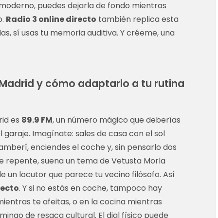
or moderno, puedes dejarla de fondo mientras
o.
Radio 3 online directo
también replica esta
as, sí usas tu memoria auditiva. Y créeme, una
n Madrid y cómo adaptarlo a tu rutina
rid es
89.9 FM
, un número mágico que deberías
 garaje. Imagínate: sales de casa con el sol
amberí, enciendes el coche y, sin pensarlo dos
 De repente, suena un tema de Vetusta Morla
 un locutor que parece tu vecino filósofo. Así
recto
. Y si no estás en coche, tampoco hay
ientras te afeitas, o en la cocina mientras
ngo de resaca cultural. El dial físico puede