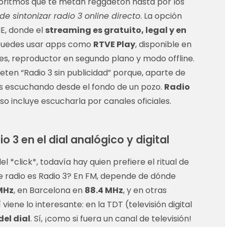
lgoritmos que te metan reggaetón hasta por los
e sintonizar radio 3 online directo
. La opción
NE, donde el
streaming es gratuito, legal y en
puedes usar apps como
RTVE Play
, disponible en
ones, reproductor en segundo plano y modo offline.
meten “Radio 3 sin publicidad” porque, aparte de
ras escuchando desde el fondo de un pozo.
Radio
o incluye escucharla por canales oficiales.
 3 en el dial analógico y digital
 *click*, todavía hay quien prefiere el ritual de
de radio es Radio 3? En FM, depende de dónde
MHz
, en Barcelona en
88.4 MHz
, y en otras
iene lo interesante: en la TDT (televisión digital
del dial
. Sí, ¡como si fuera un canal de televisión!