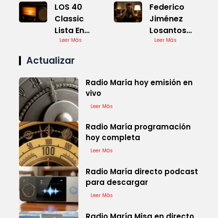
LOS 40
Federico
Classic
Jiménez
Lista En
Losantos
Directo
Leer Más
hoy a las 8
Leer Más
en vivo
Actualizar
Radio María hoy emisión en
vivo
Leer Más
Radio María programación
hoy completa
Leer Más
Radio María directo podcast
para descargar
Leer Más
Radio María Misa en directo