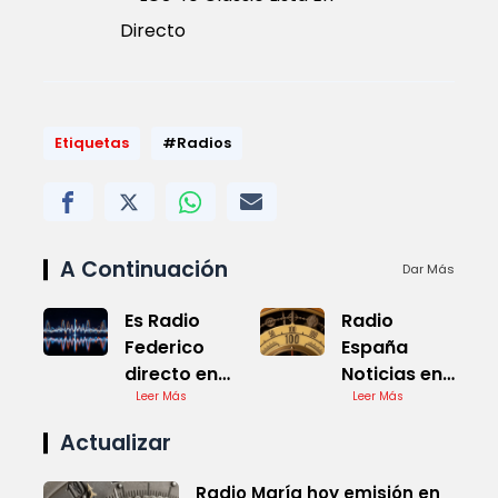
Directo
Etiquetas
#Radios
A Continuación
Dar Más
Es Radio
Radio
Federico
España
directo en
Noticias en
vivo
Leer Más
Tiempo Real
Leer Más
Actualizar
Radio María hoy emisión en