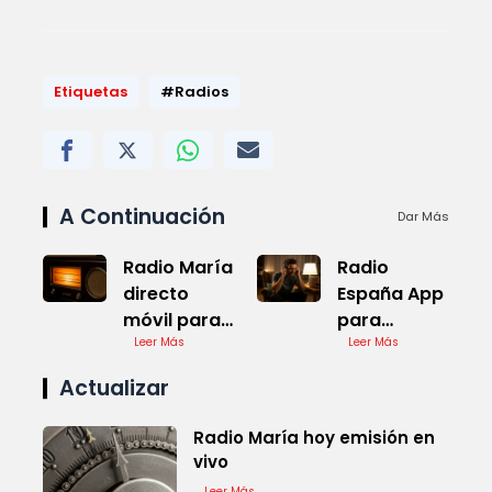
Etiquetas
#Radios
A Continuación
Dar Más
Radio María
Radio
directo
España App
móvil para
para
escuchar
Leer Más
Escuchar en
Leer Más
ahora
Movil
Actualizar
Radio María hoy emisión en
vivo
Leer Más