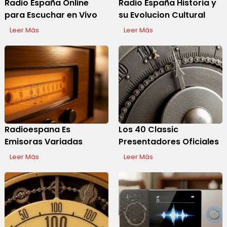
Radio España Online
Radio España Historia y
para Escuchar en Vivo
su Evolucion Cultural
Leer Más
Leer Más
Radioespana Es
Los 40 Classic
Emisoras Variadas
Presentadores Oficiales
Leer Más
Leer Más