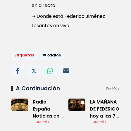
en directo
➝ Donde está Federico Jiménez
Losantos en vivo
Etiquetas
#Radios
A Continuación
Dar Más
Radio
LA MAÑANA
España
DE FEDERICO
Noticias en
hoy a las 7
Tiempo Real
Leer Más
en vivo
Leer Más