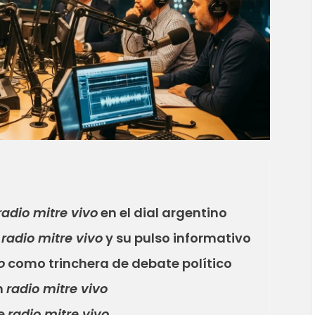
radio mitre vivo
en el dial argentino
e
radio mitre vivo
y su pulso informativo
o
como trinchera de debate político
n
radio mitre vivo
de
radio mitre vivo