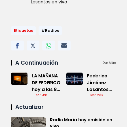
Losantos en vivo
Etiquetas
#Radios
A Continuación
Dar Más
LA MAÑANA
Federico
DE FEDERICO
Jiménez
hoy a las 8
Losantos
en vivo
Leer Más
hoy en
Leer Más
directo en
Actualizar
vivo
Radio María hoy emisión en
vivo